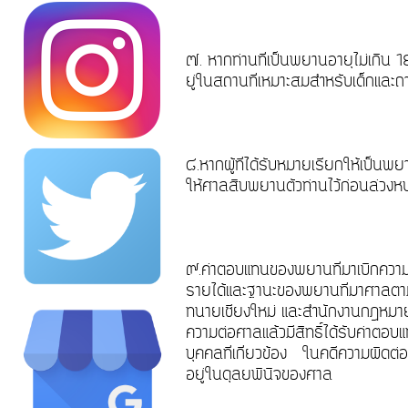
๗. หากท่านที่เป็นพยานอายุไม่เกิน 
ยู่ในสถานที่เหมาะสมสำหรับเด็กและ
๘.หากผู้ที่ได้รับหมายเรียกให้เป็
ให้ศาลสืบพยานตัวท่านไว้ก่อนล่ว
๙.ค่าตอบแทนของพยานที่มาเบิกความม
รายได้และฐานะของพยานที่มาศาลตาม
ทนายเชียงใหม่ และสำนักงานกฎหมายเ
ความต่อศาลแล้วมีสิทธิ์ได้รับค่าตอ
บุคคลที่เกี่ยวข้อง ในคดีความผิดต่อ
อยู่ในดุลยพินิจของศาล