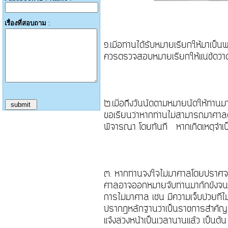
เรื่องที่สอบถาม
:
๑.เมื่อท่านได้รับหมายเรียกให้มาเป
ควรตรวจสอบหมายเรียกให้แน่ชัดว่าต
๒.เมื่อถึงวันนัดตามหมายนัดให้ท่า
ขอเรียนว่าหากท่านไม่สามารถมาศาลต
พิจารณา โดยทันที หากเกิดเหตุจำเป
๓. หากท่านจงใจไม่มาศาลโดยปราศจ
ศาลอาจออกหมายจับท่านมากักขังจนกว่
การไม่มาศาล เช่น มีความเจ็บป่วยที่
ปรากฎหลักฐานว่าเป็นราชการสำคัญ ห
แจ้งล่วงหน้าเป็นเวลานานแล้ว เป็นต