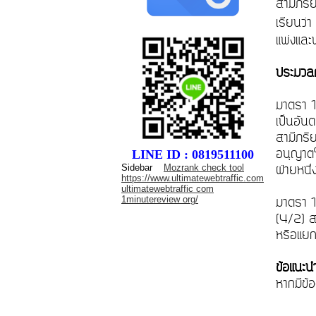
สามีภริ
เรียนว่
แพ่งแล
ประมวลก
มาตรา 1
เป็นอัน
สามีภริ
อนุญาตให
LINE ID : 0819511100
Sidebar
Mozrank check tool
ฝ่ายหนึ
https://www.ultimatewebtraffic.com
ultimatewebtraffic com
1minutereview org/
มาตรา 1
(4/2) ส
หรือแยก
ข้อแนะน
หากมีข้