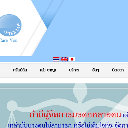
ทรัพย์สิน
แพ่ง-อาญา
บริการ
อื่นๆ
Careers