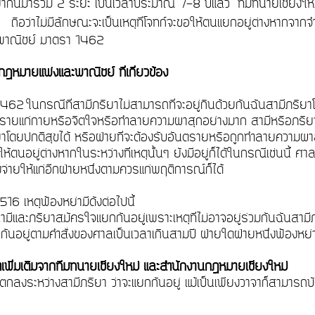
ยากันมารวม 2 ระยะ เป็นเวลาประมาณ 7-8 ปีแล้ว
ทีมทนายเชียงให
า
ถือว่าไม่มีลักษณะจะเป็นเหตุที่โจทก์จะขอให้ตนแยกอยู่ต่างหากจาก
ะพาณิชย์ มาตรา 1462
ฎหมายแพ่งและพาณิชย์ ที่เกี่ยวข้อง
462 ในกรณีที่สามีภริยาไม่สามารถที่จะอยู่กินด้วยกันฉันสามีภริยาโ
ตรายแก่กายหรือจิตใจหรือทำลายความผาสุกอย่างมาก สามีหรือภริยาฝ่า
ยาโดยปกติสุขได้ หรือฝ่ายที่จะต้องรับอันตรายหรือถูกทำลายความผาสุ
้ตนอยู่ต่างหากในระหว่างที่เหตุนั้นๆ ยังมีอยู่ก็ได้ในกรณีเช่นนี้ ศ
่งจ่ายให้แก่อีกฝ่ายหนึ่งตามควรแก่พฤติการณ์ก็ได้
516 เหตุฟ้องหย่ามีดังต่อไปนี้
ามีและภริยาสมัครใจแยกกันอยู่เพราะเหตุที่ไม่อาจอยู่ร่วมกันฉันสาม
กันอยู่ตามคำสั่งของศาลเป็นเวลาเกินสามปี ฝ่ายใดฝ่ายหนึ่งฟ้องห
ำเพิ่มเติมจากทีมทนายเชียงใหม่ และสำนักงานกฎหมายเชียงใหม่
อตกลงระหว่างสามีภริยา ว่าจะแยกกันอยู่ แม้เป็นเพียงวาจาก็สามารถบ