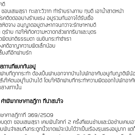
งคดี
 ชอบเสพสุรา ทะเลาะวิวาท ทำร้ายร่างกาย ทุบตี เอาน้ำสาดหน้า
โรคติดต่ออย่างร้ายแรง อยู่ร่วมกันอาจได้รับเชื้อ
โลหิตจาง อนุญาตอยู่ต่างหากจนกว่าจะรักษาหายดี
ต ดุร้าย ก่อให้เกิดความหวาดกลัวแก่ภริยาและบุตร
ดผิดปกติธรรมดา ข่มขืนกระทำชำเรา
องคดีอาญาความผิดเล็กน้อย
เลี้ยงที่อีกฝ่ายรัก
 สถานที่แยกกันอยู่
ฝ่ายที่ถูกกระทำ ต้องเป็นฝ่ายอกจากบ้านไปพักอาศัยอยู่กับญาติพี่น้
ั่งให้ตนอยู่ในบ้านได้ โดยให้อีกฝ่ายที่กระทำความผิดออกไปพักอาศัยที
นล่างเท่านั้น
ง คำพิพากษาศาลฏีกา ที่น่าสนใจ
กษาศาลฏีกาที่ 369/2509
บดุด่า ชอบเสพสุรา เคยฟันโจทก์ 2 ครั้งที่แขนซ้ายและมือซ้ายเคย
คยฟันจำเลยถึงกระดูกนิ้วขาดแม้จะนับได้ว่าเป็นเรื่องรุนแรงอยู่มาก แต่ก็