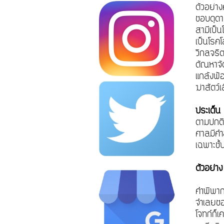
ตัวอย่า
ชอบดุดา
สามีเป็น
เป็นโรค
วิกลจริ
ตัณหาจั
แกล้งฟ้
ฆ่าสัตว์
ประเด็น
ตามปกติ
ศาลมีคำส
เฉพาะชั้
ตัวอย่า
คำพิพา
จำเลยชอ
โจทก์ก็เ