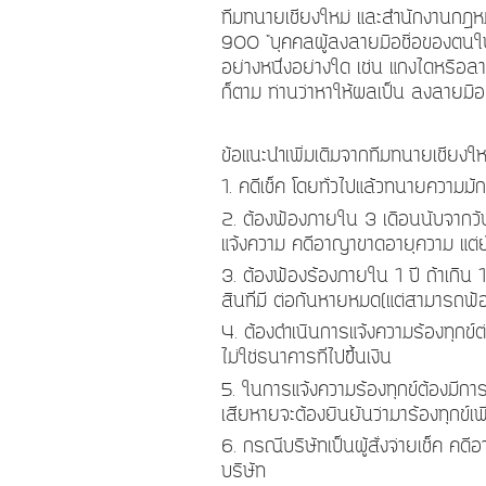
ทีมทนายเชียงใหม่ และสำนักงานกฎหม
900 "
บุคคลผู้ลงลายมือชื่อของตนในต
อย่างหนึ่งอย่างใด เช่น แกงไดหรือลายพ
ก็ตาม ท่านว่าหาให้ผลเป็น ลงลายมือชื่
ข้อแนะนำเพิ่มเติมจาก
ทีมทนายเชียงให
1.
คดีเช็ค โดยทั่วไปแล้วทนายความมั
2.
ต้องฟ้องภายใน
3
เดือนนับจากวั
แจ้งความ คดีอาญาขาดอายุความ แต่ย
3.
ต้องฟ้องร้องภายใน
1
ปี ถ้าเกิน
สินที่มี ต่อกันหายหมด(แต่สามารถฟ้
4.
ต้องดำเนินการแจ้งความร้องทุกข์ต
ไม่ใช่ธนาคารที่ไปขึ้นเงิน
5.
ในการแจ้งความร้องทุกข์ต้องมีก
เสียหายจะต้องยืนยันว่ามาร้องทุกข์เพ
6.
กรณีบริษัทเป็นผู้สั่งจ่ายเช็ค ค
บริษัท