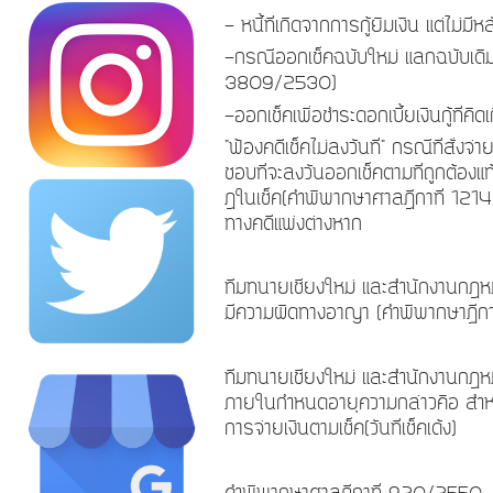
-
หนี้ที่เกิดจากการกู้ยืมเงิน แต่ไม่
-
กรณีออกเช็คฉบับใหม่ แลกฉบับเดิมท
3809/2530)
-
ออกเช็คเพื่อชำระดอกเบี้ยเงินกู้ที่ค
"
ฟ้องคดีเช็คไม่ลงวันที่" กรณีที่สั่ง
ชอบที่จะลงวันออกเช็คตามที่ถูกต้อง
ฎในเช็ค(คำพิพากษาศาลฎีกาที่
121
ทางคดีแพ่งต่างหาก
ทีมทนายเชียงใหม่ และสำนักงานกฎหม
มีความผิดทางอาญา (คำพิพากษาฏีกา
ทีมทนายเชียงใหม่ และสำนักงานกฎหม
ภายในกำหนดอายุความกล่าวคือ สำ
การจ่ายเงินตามเช็ค(วันที่เช็คเด้ง)