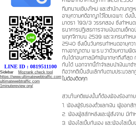
คำพิพากษาศาลฏีกาที่
920/2550
ทีมทนายเชียงใหม่ และสำนักงานกฎหม
อายุความคดีอาญาไว้โดยเฉพาะ ดังนั้
มาตรา
193/3
วรรคสอง ซึ่งกำหนดมิใ
ธนาคารปฏิเสธการจ่ายเงินตามเช็คฉบับ
พฤศจิกายน
2539
และจะครบกำห
2540
ซึ่งเป็นวันครบกำหนดอายุควา
ทางอาญาตาม พ.ร.บ.ว่าด้วยความผิด
กันได้ก่อนศาลมีคำพิพากษาถึงที่สุด 
กันได้ นอกจากนี้ถ้าจำเลยนำเงินมาชำ
LINE ID : 0819511100
ถือว่าคดีเป็นอันเลิกกันตามประม
Sidebar
Mozrank check tool
https://www.ultimatewebtraffic.com
ไม่ต้องติดคุก
ultimatewebtraffic com
1minutereview org/
ส่วนในคดีแพ่งนั้นก็ต้องฟ้องร้องภ
1.
ฟ้องผู้รับรองตั๋วแลกเงิน ผู้ออก
2.
ฟ้องผู้สลักหลังและผู้สั่งจ่าย มี
3.
ฟ้องไล่เบี้ยกันเอง และฟ้องไล่เบี้ย