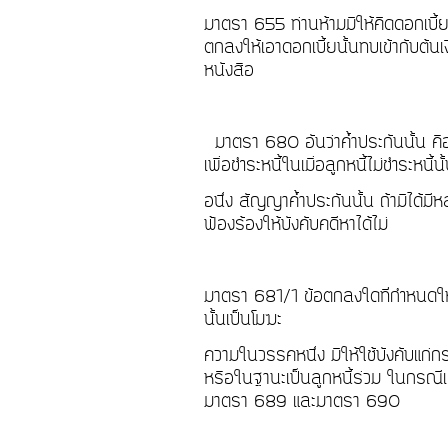
มาตรา 655 ท่านห้ามมิให้คิดดอกเบี้ยในด
ตกลงให้เอาดอกเบี้ยนั้นทบเข้ากับต้นเง
หนังสือ
มาตรา 680 อันว่าค้ำประกันนั้น คื
เพื่อชำระหนี้ในเมื่อลูกหนี้ไม่ชำระหนี้นั
อนึ่ง สัญญาค้ำประกันนั้น ถ้ามิได้มี
ฟ้องร้องให้บังคับคดีหาได้ไม่
มาตรา 681/1 ข้อตกลงใดที่กำหนดให้ผู
นั้นเป็นโมฆะ
ความในวรรคหนึ่ง มิให้ใช้บังคับแก่กร
หรือในฐานะเป็นลูกหนี้ร่วม ในกรณีเช่น
มาตรา 689 และมาตรา 690