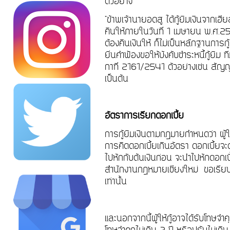
ตัวอย่าง
"ข้าพเจ้านายอดสู ได้กู้ยืมเงินจากเ
คืนให้ภายในวันที่ 1 เมษายน พ.ศ.2555 
ต้องคืนเงินให้ ก็ไม่เป็นหลักฐานการกู
ยื่นคำฟ้องขอให้บังคับชำระหนี้กู้ย
กาที่ 2161/2541 ตัวอย่างเช่น สัญญา
เป็นต้น
อัตราการเรียกดอกเบี้ย
การกู้ยืมเงินตามกฎมายกำหนดว่า ผู้ให
การคิดดอกเบี้ยเกินอัตรา ดอกเบี้ยจะต
ไปหักกับต้นเงินก่อน จะนำไปหักดอกเบี้
สำนักงานกฎหมายเชียงใหม่ ขอเรียนว่
เท่านั้น
และนอกจากนี้ผู้ให้กู้อาจได้รับโทษ