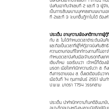
บังคับคดีเอากับจำเลยที่ 1 เท่านั้น ห
บังคับเอากับจำเลยที่ 2 และที่ 3 ผู้จ
เป็นการสืบพยานบุคคลแทนพยานเอก
ที่ 2และที่ 3 จะยกขึ้นฎีกาไม่ได้
ประเด็น อายุความฟ้องคดีทายาทผู้กู้ที
กับ ส. ไม่ได้กำหนดเวลาชำระต้นเงิน
และถือเป็นเวลาที่ผู้ให้กู้อาจบังคับสิท
ความตายก่อนที่โจทก์ทวงถามก็ไม่อาจใช
กำหนดเวลาบังคับเมื่อเจ้ามรดกถึงแ
เชียงใหม่ ขอเรียนว่า เจ้าหนี้ก็ต้องฟ
มรดก เมื่อโจทก์เบิกความรับว่า ส. ถ
ถึงการตายของ ส. ตั้งแต่เดือนธันวา
เมื่อวันที่ 14 กุมภาพันธ์ 2551 พ้น
ป.พ.พ. มาตรา 1754 วรรคสาม
ประเด็น นำคำเบิกความในคดีอื่นมายื
อย่างใดอย่างหนึ่งลงลายมือชื่อผู