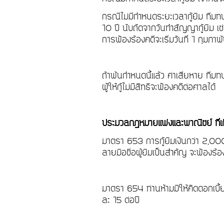
กรณีไม่มีกำหนดระยะเวลากู้ยืม ทีมท
10 ปี นับถัดจากวันทำสัญญากู้ยืม
การฟ้องร้องคดีจะเริ่มวันที่ 1 กุ
ถ้าพ้นกำหนดนี้แล้ว ค่าเสียหาย ที
ผู้ให้กู้ไม่มีสิทธิจะฟ้องคดีต่อศาลได้
ประมวลกฎหมายแพ่งและพาณิชย์ ที่เก
มาตรา 653 การกู้ยืมเงินกว่า 2,000 
ลายมือชื่อผู้ยืมเป็นสำคัญ จะฟ้องร้อง
มาตรา 654 ท่านห้ามมิให้คิดดอกเบี้
ละ 15 ต่อปี