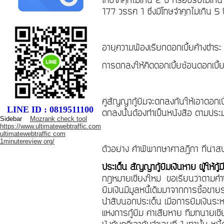
โทษจำคุกไม่เกิน 2 ปี หรือปรับไม่เ
177 วรรค 1 ซึ่งมีโทษจำคุกไม่เกิน 5 
อายุความฟ้องเรียกดอกเบี้ยค้างชำระ
การตกลงให้คิดดอกเบี้ยซ้อนดอกเบี้ย (
คู่สัญญากู้ยืมจะตกลงกันให้เอาดอกเบี้
LINE ID : 0819511100
ตกลงนั้นต้องทำเป็นหนังสือ ตามป
Sidebar
Mozrank check tool
https://www.ultimatewebtraffic.com
ultimatewebtraffic com
1minutereview org/
ตัวอย่าง คำพิพากษาศาลฏีกา ที่น่าส
ประเด็น สัญญากู้ยืมเงินหาย ผู้ให้ก
กฎหมายเชียงใหม่ ขอเรียนว่าตามคำพิ
ยืมเงินมีมูลหนี้เดิมมาจากการซื้อขายร
นำสืบนอกประเด็น เมื่อการยืมเงินระ
แห่งการกู้ยืม ค่าเสียหาย ทีมทนาย