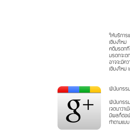
ให้บริการ
เชียงใหม่
คดีมรดกที
มรดกจะตกท
อาจจะมีควา
เชียงใหม่
พินัยกรร
พินัยกรรม 
เจตนาว่าเ
มีผลก็ต่อ
ทำตามแบบ