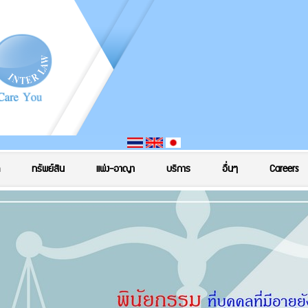
ทรัพย์สิน
แพ่ง-อาญา
บริการ
อื่นๆ
Careers