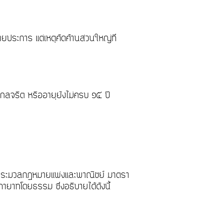
ลายประการ แต่เหตุคัดค้านส่วนใหญ่ที่
ิกลจริต หรืออายุยังไม่ครบ ๑๕ ปี
บตามประมวลกฎหมายแพ่งและพาณิชย์ มาตรา
ยาทโดยธรรม ซึ่งอธิบายได้ดังนี้