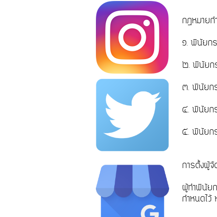
กฎหมายกำ
๑. พินั
๒. พินัย
๓. พินัย
๔. พินัย
๕. พินัยก
การตั้งผู
ผู้ทำพินัย
กำหนดไว้ ห