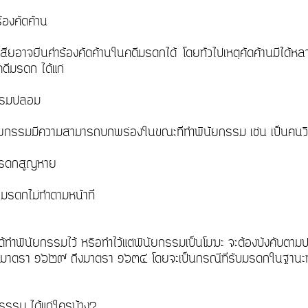
ร้องคัดค้าน
ด้เสียอาจยื่นคำร้องคัดค้านในคดีมรดกได้ โดยทั่วไปเหตุคัดค้านมีได้ห
ดีมรดก ได้แก่
กรรมปลอม
นัยกรรมมีความสามารถบกพร่องในขณะที่ทำพินัยกรรม เช่น เป็นคนว
์มรดกสูญหาย
ารมรดกไม่ทำตามหน้าที่
่ได้ทำพินัยกรรมไว้ หรือทำไว้แต่พินัยกรรมเป็นโมฆะ จะต้องบังคั
มาตรา ๑๖๒๙ ถึงมาตรา ๑๖๓๔ โดยจะเป็นกรณีที่รับมรดกในฐานะทา
ธรรม ได้แก่ใครบ้าง?