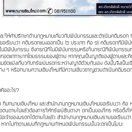
และให้คำปรึกษาด้านกฎหมายเกี่ยวกับพินัยกรรมและดำเนินคดีมรดก
 ขอเรียนว่า คดีมรดกแบ่งออกเป็น ๒ ประเภท คือ ๑) คดีมรดกที่มีพ
่ไม่มีพินัยกรรม ซึ่งกรณีที่ไม่มีพินัยกรรมหรือในกรณีที่พินัยกรร
อดแก่ทายาทโดยธรรมของผู้ตาย หากคุณเป็นญาติของผู้ตายและคิดว่า
มขัดแย้งเกี่ยวกับทรัพย์มรดกระหว่างญาติด้วยกันเอง ดังนั้นจึงเป็น
 เก่ง ๆ หรือทนายความเชียงใหม่ที่มีความเชี่ยวชาญช่วยดำเนินคดีม
มคืออะไร?
ทีมทนายเชียงใหม่ และสำนักงานกฎหมายเชียงใหม่ขอเรียนว่า คือ หนัง
มื่อตนตายไปแล้วต้องการให้ทรัพย์สินต่างๆ ตกเป็นของใคร หรือตั้ง
เมื่อเจ้าของมรดกได้ตายไปแล้ว สำนักงานกฎหมายเชียงรายขอเรียนว่า
 หากไม่ทำตามแบบที่กฎหมายกำหนดพินัยกรรมนั้นจะตกเป็นโมฆะ