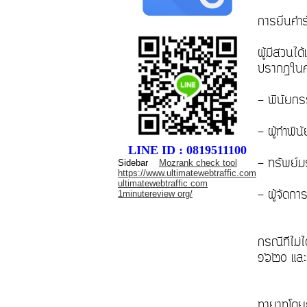
การยื่นคำ
ผู้มีส่วนไ
ปรากฏในค
- พินัย
- ผู้ทำพิ
LINE ID : 0819511100
- ทรัพย
Sidebar
Mozrank check tool
https://www.ultimatewebtraffic.com
ultimatewebtraffic com
- ผู้จัดก
1minutereview org/
กรณีที่ไม
๑๖๒๐ และ
ทายาทโดย