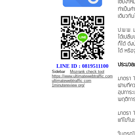
เชียงให
ทำเป็นคำ
เดียวกั
ป.พ.พ. 
ได้เปลี่
ก็ได้ ด
ได้ หรื
ประมวลก
LINE ID : 0819511100
Sidebar
Mozrank check tool
https://www.ultimatewebtraffic.com
มาตรา 15
ultimatewebtraffic com
ฝ่ายที่ค
1minutereview org/
อุปการะเ
พฤติกา
มาตรา 1
แก้ไขในเ
ในกรณีที