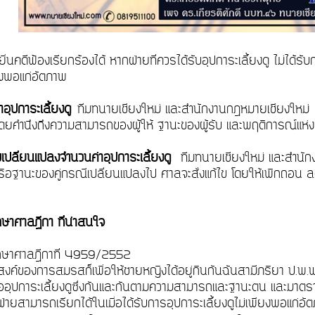
่นคดีฟ้องเรียกร้องได้ หากฝ่ายที่ควรได้รับอุปการะเลี้ยงดู ไม่ได้รับ
ียงพอแก่อัตภาพ
อุปการะเลี้ยงดู
ทีมทนายเชียงใหม่ และสำนักงานกฎหมายเชียงใหม่ 
้ โดยคำนึงถึงความสามารถของผู้ให้ ฐานะของผู้รับ และพฤติการณ์แ
ขเปลี่ยนแปลงจำนวนค่าอุปการะเลี้ยงดู
ทีมทนายเชียงใหม่ และสำนัก
ือฐานะของคู่กรณีเปลี่ยนแปลงไป ศาลจะสั่งแก้ไข โดยให้เพิกถอน ลด เ
ษาศาลฏีกา ที่น่าสนใจ
กษาศาลฎีกาที่ 4959/2552
ะสงค์ของการสมรสก็เพื่อให้ชายหญิงได้อยู่กินกันฉันสามีภริยา ป.พ
ืออุปการะเลี้ยงดูซึ่งกันและกันตามความสามารถและฐานะตน และมาตรา
กฝ่ายสามารถเรียกได้ในเมื่อได้รับการอุปการะเลี้ยงดูไม่เพียงพอแก่อัต