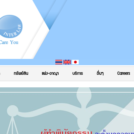
ทรัพย์สิน
แพ่ง-อาญา
บริการ
อื่นๆ
Careers