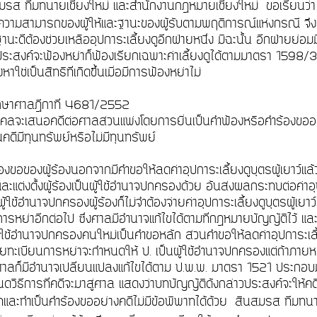
มรส ทีมทนายเชียงใหม่ และสำนักงานกฎหมายเชียงใหม่ ขอเรียนว
งความสามารถของผู้ให้และฐานะของผู้รับตามพฤติการณ์แห่งกรณี จึงเ
ีฐานะดีต้องช่วยเหลืออุปการะเลี้ยงดูอีกฝ่ายหนึ่ง มิฉะนั้น อีกฝ่ายย่
่ประสงค์จะฟ้องหย่าก็ฟ้องเรียกเฉพาะค่าเลี้ยงดูได้ตามมาตรา 1598/38
ึงหาใช่เป็นสิทธิที่เกิดขึ้นเมื่อมีการฟ้องหย่าไม่
กษาศาลฎีกาที่ 4681/2552
ุคคลจะเสนอคดีต่อศาลส่วนแพ่งโดยการยื่นเป็นคำฟ้องหรือคำร้องขออย่
นคดีมีทุนทรัพย์หรือไม่มีทุนทรัพย์
องขอของผู้ร้องนอกจากมีคำขอให้ลดค่าอุปการะเลี้ยงดูบุตรผู้เยาว์แ
ละแต่งตั้งผู้ร้องเป็นผู้ใช้อำนาจปกครองด้วย อันส่งผลกระทบต่อค่าอุป
ผู้ใช้อำนาจปกครองผู้ร้องก็ไม่จำต้องจ่ายค่าอุปการะเลี้ยงดูบุตรผู้เย
การหย่าอีกต่อไป ซึ่งศาลมีอำนาจแก้ไขได้ตามที่กฎหมายบัญญัติไว้ 
งผู้ใช้อำนาจปกครองคนใหม่เป็นคำขอหลัก ส่วนคำขอให้ลดค่าอุปการะเล
ยทะเบียนการหย่าจะกำหนดให้ ป. เป็นผู้ใช้อำนาจปกครองแต่ถ้าภายหลั
าลก็มีอำนาจเปลี่ยนแปลงแก้ไขได้ตาม ป.พ.พ. มาตรา 1521 ประกอบ
นดวิธีการที่คดีจะมาสู่ศาล แสดงว่าบทบัญญัติดังกล่าวประสงค์จะให้คดี
ทและทำเป็นคำร้องขออย่างคดีไม่มีข้อพิพาทได้ด้วย
สินสมรส ทีมทนา