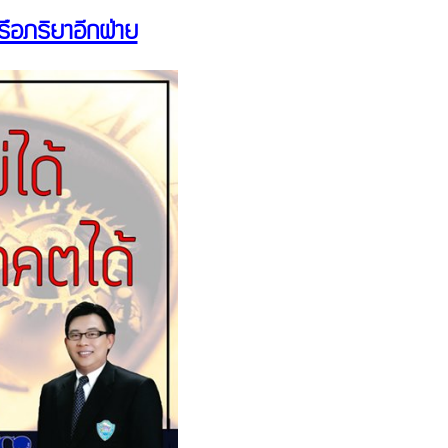
หรือภริยาอีกฝ่าย