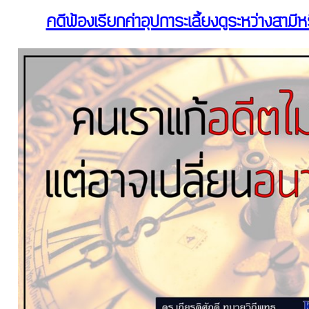
คดีฟ้องเรียกค่าอุปการะเลี้ยงดูระหว่างสามี