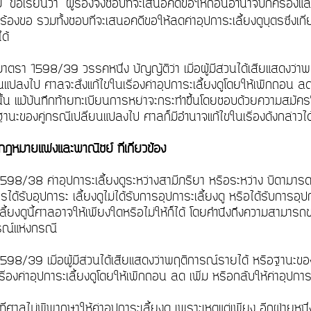
ม่ ขอเรียนว่า
ผู้ร้องจึงชอบที่จะเสนอคดีขอให้ถอนอำนาจปกครองและ
ร้องขอ รวมทั้งชอบที่จะเสนอคดีขอให้ลดค่าอุปการะเลี้ยงดูบุตรซึ่งเกี
นได้
มาตรา 1598/39 วรรคหนึ่ง บัญญัติว่า เมื่อผู้มีส่วนได้เสียแสดงว่
ยนแปลงไป ศาลจะสั่งแก้ไขในเรื่องค่าอุปการะเลี้ยงดูโดยให้เพิกถอน ลด 
ังนั้น แม้บันทึกท้ายทะเบียนการหย่าจะกระทำขึ้นโดยชอบด้วยความสมั
อฐานะของคู่กรณีเปลี่ยนแปลงไป ศาลก็มีอำนาจแก้ไขในเรื่องดังกล่าว
ฎหมายแพ่งและพาณิชย์ ที่เกี่ยวข้อง
98/38 ค่าอุปการะเลี้ยงดูระหว่างสามีภริยา หรือระหว่าง บิดามารดาก
วรได้รับอุปการะ เลี้ยงดูไม่ได้รับการอุปการะเลี้ยงดู หรือได้รับการอุ
ลี้ยงดูนี้ศาลอาจให้เพียงใดหรือไม่ให้ก็ได้ โดยคำนึงถึงความสามารถขอ
รณ์แห่งกรณี
598/39 เมื่อผู้มีส่วนได้เสียแสดงว่าพฤติการณ์รายได้ หรือฐานะของ
รื่องค่าอุปการะเลี้ยงดูโดยให้เพิกถอน ลด เพิ่ม หรือกลับให้ค่าอุปการะ
่ศาลไม่พิพากษาให้ค่าอุปการะเลี้ยงดู เพราะเหตุแต่เพียง อีกฝ่ายหนึ่งไ