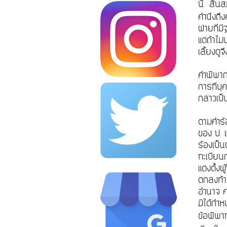
นี้
สินส
คำนึงถึ
ฝ่ายที่ม
แต่ถ้าไม
เลี้ยงดูจ
คำพิพา
การที่บ
กล่าวเป็
ตามคำร้
ของ ป. แ
ร้องเป็น
ทะเบียน
แต่งตั้
ตกลงท้า
อำนาจ ศ
มิได้กำห
ข้อพิพา