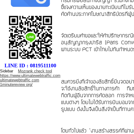
กรมทรัพย์สินทางปัญญา รวมทั้งทีมทน
ชี้แจงความเห็นของนายทะเบียนที่ไม
คัดค้านประกาศโฆษณาสิทธิบัตรที่ผู้ป
จัดเตรียมคำขอและให้คำปรึกษากรณีผ
อนุสัญญากรุงปารีส (
Paris Conv
ผ่านระบบ
PCT
เข้าไทยไม่ทันกำหน
LINE ID : 0819511100
Sidebar
Mozrank check tool
https://www.ultimatewebtraffic.com
ultimatewebtraffic com
สมควรยิ่งที่เจ้าของลิขสิทธิ์ยื่น
1minutereview org/
จะใช้งานลิขสิทธิ์ในทางการค้า ทีมท
กีดกันผู้อื่นจากการคัดลอก การจำ
แบบต่างๆ โดยไม่ได้รับการยินยอมจากเ
รูปแบบ ดังนั้นจึงเป็นสิ่งจำเป็นที่ท่า
โดยทั่วไปแล้ว
“
งานสร้างสรรค์ที่ผ่