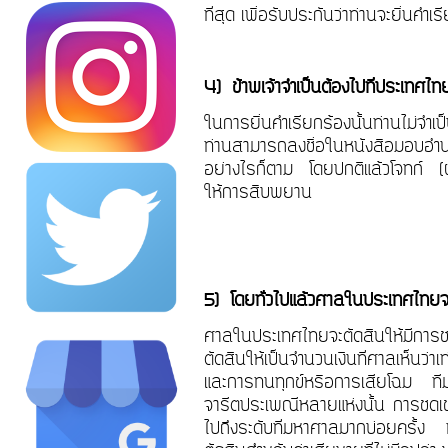
ที่สุด เพื่อรับประกันว่าท่านจะยื่นคำ
4)
ข้าพเจ้าจำเป็นต้องไปที่ประเทศไ
ในการยื่นคำเรียกร้องนั้นท่านไม่จำเป
ท่านสามารถลงชื่อในหนังสือมอบอำนาจ
อย่างไรก็ตาม โดยปกติแล้วโจทก์ (ฝ่
ให้การสืบพยาน
5)
โดยทั่วไปแล้วศาลในประเทศไทย
ศาลในประเทศไทยจะตัดสินให้มีการชดเ
ตัดสินให้เป็นจำนวนเงินที่ศาลเห็นว่า
และการทนทุกข์หรือการเสียโฉม
ท
จารีตประเพณีหลายแห่งนั้น การชดเชย
ไปถึงระดับที่มหาศาลมากบ่อยครั้ง