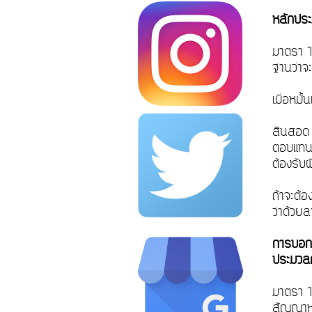
หลักประ
มาตรา 1
ฐานว่าจ
เมื่อหมั
สินสอด 
ตอบแทนก
ต้องรับ
ถ้าจะต้
ว่าด้วย
การบอกเ
ประมวลก
มาตรา 1
สัญญาหม