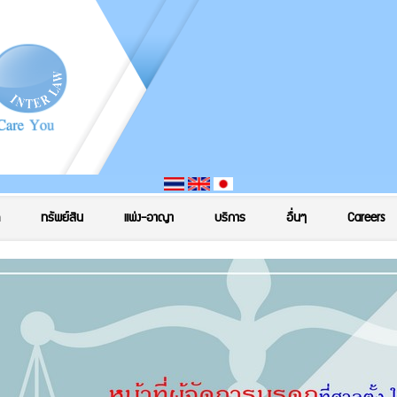
ทรัพย์สิน
แพ่ง-อาญา
บริการ
อื่นๆ
Careers