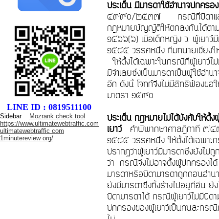
ประเด็น มีมารดาใช้อำนาจปกครองอ
๔๙๙๐/๒๕๓๗ กรณีที่บิดาและมา
กฎหมายบัญญัติให้ตกลงกันได้ต
๑๕๖๖(๖) เมื่อเด็กหญิง ว. ผู้เยาว์ม
๑๕๘๕ วรรคหนึ่ง ทีมทนายเชียงให
ให้ตั้งได้เฉพาะในกรณีที่ผู้เยาว์
มีจำเลยซึ่งเป็นมารดาเป็นผู้ใช้อ
อีก ดังนี้ โจทก์จึงไม่มีสิทธิฟ้อ
มาตรา ๑๕๙๐
LINE ID : 0819511100
ประเด็น กฎหมายไม่ได้บังคับให้ตั้
Sidebar
Mozrank check tool
https://www.ultimatewebtraffic.com
เยาว์
คำพิพากษาศาลฎีกาที่ ๗๔๙/
ultimatewebtraffic com
1minutereview org/
๑๕๘๕ วรรคหนึ่ง ให้ตั้งได้เฉพาะก
ปรากฏว่าผู้เยาว์มีมารดาซึ่งยัง
ว่า กรณีจึงไม่อาจตั้งผู้ปกครองได้ กา
มารดาหรือบิดามารดาถูกถอนอำนาจปก
ยังมีมารดาซึ่งทิ้งร้างไปอยู่ที่อื่น ย
บิดามารดาได้ กรณีผู้เยาว์ไม่มีบิดา
ปกครองของผู้เยาว์เป็นคนละกรณีกับ