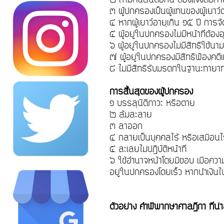
๓ ผู้ปกครองเป็นผู้แทนของผู้เยา
๔ หากผู้เยาว์อายุเกิน ๑๕ ปี การ
๕ ผู้อยู่ในปกครองไม่มีหน้าที่ต้อ
๖ ผู้อยู่ในปกครองไม่มีสิทธิใช้
๗ ผู้อยู่ในปกครองมีสิทธิฟ้องคด
๘ ไม่มีสิทธิรับมรดกในฐานะทาย
การสิ้นสุดของผู้ปกครอง
๑ บรรลุนิติภาวะ หรือตาย
๒ ล้มละลาย
๓ ลาออก
๔ กลายเป็นบุคคลไร้ หรือเสมือ
๕ ละเลยไม่ปฏิบัติหน้าที่
๖ ใช้อำนาจหน้าโดยมิชอบ เมื่อควา
อยู่ในปกครองโดยเร็ว หากนำเงินไปใ
ตัวอย่าง คำพิพากษาศาลฏีกา ที่น