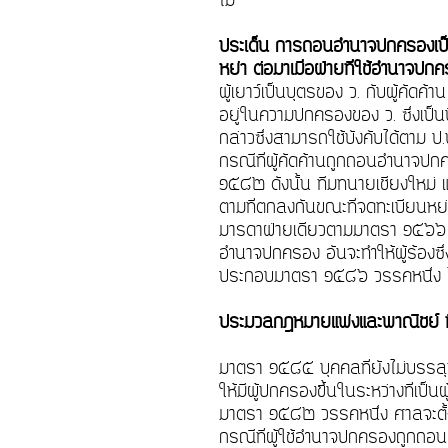
ไม่
ประเด็น การถอนอำนาจปกครองเป็
หย่า ต่อมาเมื่อฝ่ายที่ใช้อำนาจปก
ผู้เยาว์เป็นบุตรของ ว. กับผู้คัดค้
อยู่ในความปกครองของ ว. ซึ่งเป็นบิ
กล่าวซึ่งสามารถใช้บังคับได้ตา
กรณีที่ผู้คัดค้านถูกถอนอำนาจ
๑๕๘๒ ดังนั้น ทีมทนายเชียงใหม่ แ
ตามที่ตกลงกันขณะที่จดทะเบียนหย่า
มารดาฝ่ายเดียวตามมาตรา ๑๕๖๖ วร
อำนาจปกครอง อันจะทำให้ผู้ร้องซึ่
ประกอบมาตรา ๑๕๘๖ วรรคหนึ่ง
ประมวลกฎหมายแพ่งและพาณิชย์ ที่
มาตรา ๑๕๘๕ บุคคลที่ยังไม่บรรลุ
ให้มีผู้ปกครองขึ้นในระหว่างที่เ
มาตรา ๑๕๘๒ วรรคหนึ่ง ศาลจะตั้
กรณีที่ผู้ใช้อำนาจปกครองถูกถอ