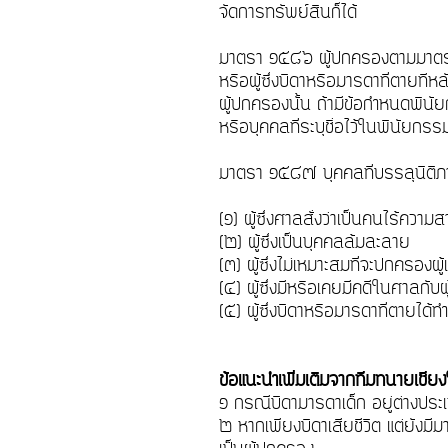
จัดการทรัพย์สินก็ได้
มาตรา ๑๕๘๖ ผู้ปกครองตามมาตรา ๑
หรือผู้ซึ่งบิดาหรือมารดาที่ตายที
ผู้ปกครองนั้น ถ้ามีข้อกำหนดพินั
หรือบุคคลที่ระบุชื่อไว้ในพินัยก
มาตรา ๑๕๘๗ บุคคลที่บรรลุนิติภาว
(๑) ผู้ซึ่งศาลสั่งว่าเป็นคนไร้ค
(๒) ผู้ซึ่งเป็นบุคคลล้มละลาย
(๓) ผู้ซึ่งไม่เหมาะสมที่จะปกครองผู
(๔) ผู้ซึ่งมีหรือเคยมีคดีในศาลกับ
(๕) ผู้ซึ่งบิดาหรือมารดาที่ตายได้ท
ข้อแนะนำเพิ่มเติมจากทีมทนายเชี
๑ กรณีบิดามารดาเด็ก อยู่ต่างปร
๒ หากเพียงบิดาเสียชีวิต แต่ยังมีมา