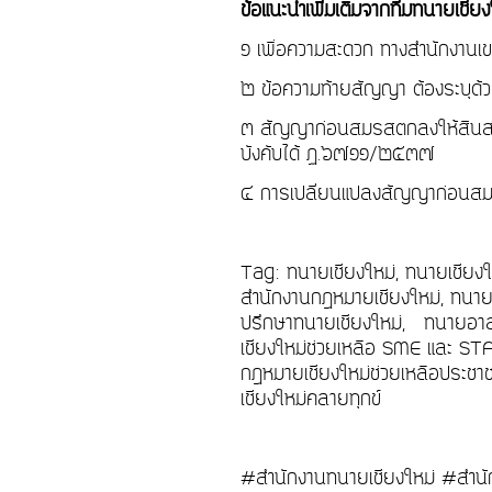
ข้อแนะนำเพิ่มเติมจาก
ทีมทนายเชียง
๑ เพื่อความสะดวก ทางสำนักงานเข
๒ ข้อความท้ายสัญญา ต้องระบุด้ว
๓ สัญญาก่อนสมรสตกลงให้สินส่ว
บังคับได้ ฏ.๖๗๑๑/๒๕๓๗
๔ การเปลี่ยนแปลงสัญญาก่อนสมรสได
Tag: ทนายเชียงใหม่, ทนายเชียง
สำนักงานกฎหมายเชียงใหม่, ทนายค
ปรึกษาทนายเชียงใหม่, ทนายอาสา
เชียงใหม่ช่วยเหลือ SME และ STA
กฎหมายเชียงใหม่ช่วยเหลือประชาช
เชียงใหม่คลายทุกข์
#สำนักงานทนายเชียงใหม่ #สำนั