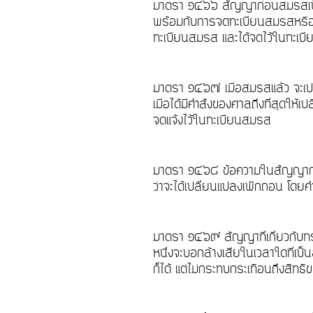
มาตรา ๑๔๖๖ สัญญาก่อนสมรสเป็น
พร้อมกับการจดทะเบียนสมรสหรือม
ทะเบียนสมรส และได้จดไว้ในทะเบ
มาตรา ๑๔๖๗ เมื่อสมรสแล้ว จะเ
เมื่อได้มีคำสั่งของศาลถึงที่สุด
จดแจ้งไว้ในทะเบียนสมรส
มาตรา ๑๔๖๘ ข้อความในสัญญาก่อ
ว่าจะได้เปลี่ยนแปลงเพิกถอน โดยค
มาตรา ๑๔๖๙ สัญญาที่เกี่ยวกับทรัพ
หนึ่งจะบอกล้างเสียในเวลาใดที่เป็
ก็ได้ แต่ไม่กระทบกระเทือนถึงสิท