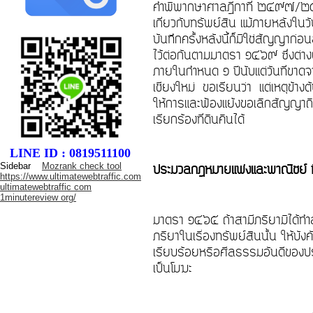
คำพิพากษาศาลฎีกาที่ ๒๔๙๗/๒๕๕
เกี่ยวกับทรัพย์สิน แม้ภายหลังในวั
บันทึกครั้งหลังนี้ก็มิใช่สัญญาก
ไว้ต่อกันตามมาตรา ๑๔๖๙ ซึ่งต่างฝ
ภายในกำหนด ๑ ปีนับแต่วันที่ขาด
เชียงใหม่ ขอเรียนว่า แต่เหตุข้าง
ให้การและฟ้องแย้งขอเลิกสัญญาถื
เรียกร้องที่ดินคืนได้
LINE ID : 0819511100
Sidebar
Mozrank check tool
ประมวลกฎหมายแพ่งและพาณิชย์ ที่
https://www.ultimatewebtraffic.com
ultimatewebtraffic com
1minutereview org/
มาตรา ๑๔๖๕ ถ้าสามีภริยามิได้ทำ
ภริยาในเรื่องทรัพย์สินนั้น ให้
เรียบร้อยหรือศีลธรรมอันดีของประ
เป็นโมฆะ