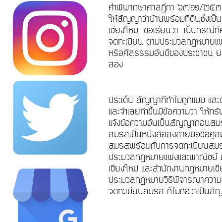
คำพิพากษาศาลฎีกา ๖๗๑๑/๒๕๓๗ ก
ให้สัญญาว่าบ้านพร้อมที่ดินซึ่งเ
เชียงใหม่ ขอเรียนว่า เป็นกรณี
จดทะเบียน ตามประมวลกฎหมายแพ่ง
หรือศีลธรรมอันดีของประชาชน ย
สอง
ประเด็น สัญญาที่ทำไม่ถูกแบบ แ
และจำเลยทำขึ้นมีข้อความว่า ให้ทรั
แจ้งข้อความอันเป็นสัญญาก่อนส
สมรสเป็นหนังสือลงลายมือชื่อคู
สมรสพร้อมกับการจดทะเบียนสมรส
ประมวลกฎหมายแพ่งและพาณิชย์ มา
เชียงใหม่ และสำนักงานกฎหมายเชียง
ประมวลกฎหมายวิธีพิจารณาความแพ
จดทะเบียนสมรส ก็ไม่ถือว่าเป็น